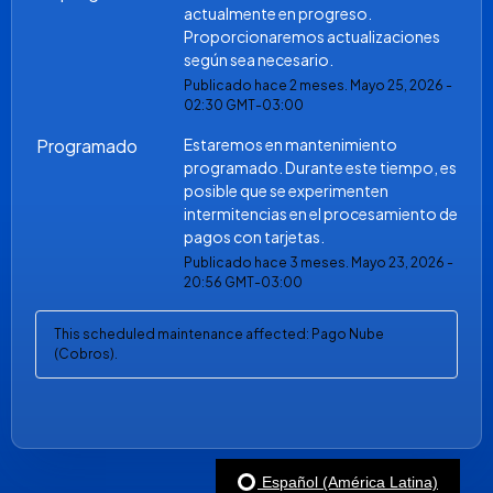
actualmente en progreso. 
Proporcionaremos actualizaciones 
según sea necesario.
Publicado hace
2
meses.
Mayo
25
,
2026
-
02:30
GMT-03:00
Programado
Estaremos en mantenimiento 
programado. Durante este tiempo, es 
posible que se experimenten 
intermitencias en el procesamiento de 
pagos con tarjetas.
Publicado hace
3
meses.
Mayo
23
,
2026
-
20:56
GMT-03:00
This scheduled maintenance affected: Pago Nube
(Cobros).
Español (América Latina)