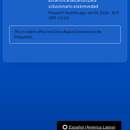
Estamos analizando para 
solucionarlo a la brevedad.
Posted
7
months ago.
Jan
04
,
2026
-
16:17
GMT-03:00
This incident affected: Envio Nube (Generación de
Etiquetas).
Español (América Latina)