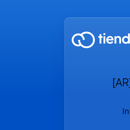
[AR
I