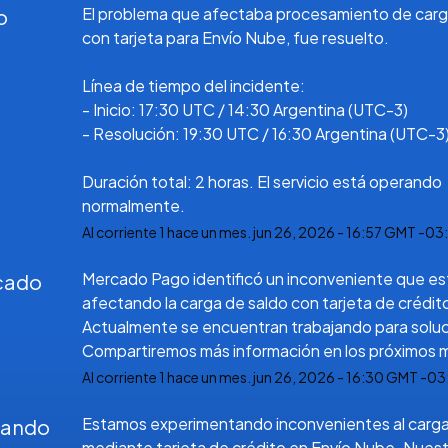
El problema que afectaba procesamiento de carga
o
con tarjeta para Envío Nube, fue resuelto.
Línea de tiempo del incidente:  
- Inicio: 17:30 UTC / 14:30 Argentina (UTC-3)  
- Resolución: 19:30 UTC / 16:30 Argentina (UTC-3
Duración total: 2 horas. El servicio está operando 
normalmente.
Al corriente
1
hace un mes.
jun
26
,
2026
-
16:57
GMT -03:
Mercado Pago identificó un inconveniente que est
icado
afectando la carga de saldo con tarjeta de crédito
Actualmente se encuentran trabajando para soluci
Compartiremos más información en los próximos 
Al corriente
1
hace un mes.
jun
26
,
2026
-
16:30
GMT -03:
Estamos experimentando inconvenientes al cargar
gando
mediante tarjeta de crédito en Envío Nube. Nuest