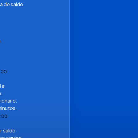
 de saldo 
)
 00
á 
. 
onarlo. 
minutos.
 00
 saldo 
ro equipo 