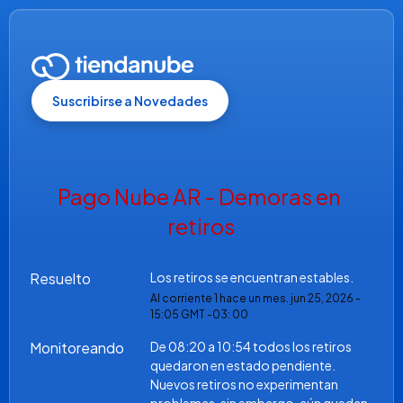
Suscribirse a Novedades
Pago Nube AR - Demoras en 
retiros
Resuelto
Los retiros se encuentran estables.
Al corriente
1
hace un mes.
jun
25
,
2026
-
15:05
GMT -03: 00
Monitoreando
De 08:20 a 10:54 todos los retiros 
quedaron en estado pendiente. 
Nuevos retiros no experimentan 