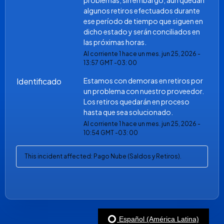
problemas, sin embargo, aún quedan 
algunos retiros efectuados durante 
ese período de tiempo que siguen en 
dicho estado y serán conciliados en 
las próximas horas.
Al corriente
1
hace un mes.
jun
25
,
2026
-
13:57
GMT -03: 00
Identificado
Estamos con demoras en retiros por 
un problema con nuestro proveedor. 
Los retiros quedarán en proceso 
hasta que sea solucionado.
Al corriente
1
hace un mes.
jun
25
,
2026
-
10:54
GMT -03: 00
This incident affected: Pago Nube (Saldos y Retiros).
Español (América Latina)