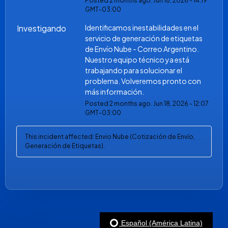
Posted
2
months ago.
Jun
18
,
2026
-
14:19
GMT-03:00
Investigando
Identificamos inestabilidades en el 
servicio de generación de etiquetas 
de Envío Nube - Correo Argentino. 
Nuestro equipo técnico ya está 
trabajando para solucionar el 
problema. Volveremos pronto con 
más información.
Posted
2
months ago.
Jun
18
,
2026
-
12:07
GMT-03:00
This incident affected: Envio Nube (Cotización de Envío,
Generación de Etiquetas).
Español (América Latina)