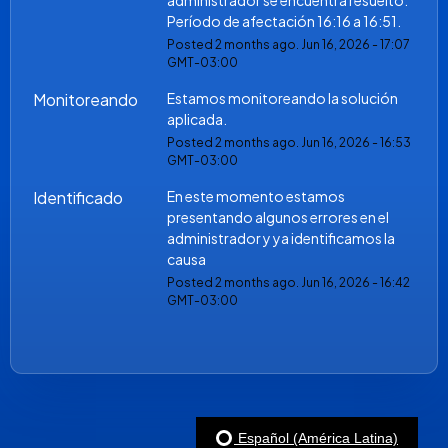
administrador se encuentra resuelto. 
Período de afectación 16:16 a 16:51.
Posted
2
months ago.
Jun
16
,
2026
-
17:07
GMT-03:00
Monitoreando
Estamos monitoreando la solución 
aplicada.
Posted
2
months ago.
Jun
16
,
2026
-
16:53
GMT-03:00
Identificado
En este momento estamos 
presentando algunos errores en el 
administrador y ya identificamos la 
causa
Posted
2
months ago.
Jun
16
,
2026
-
16:42
GMT-03:00
Español (América Latina)