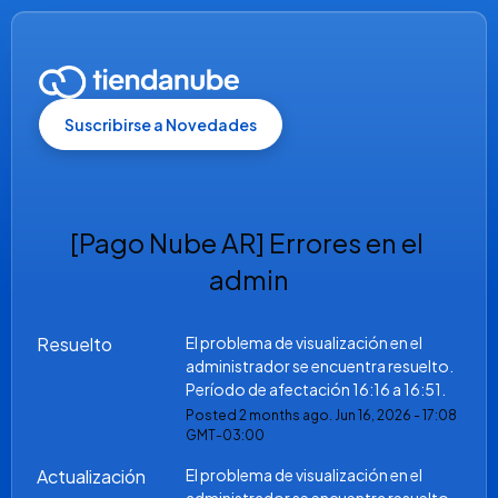
Suscribirse a Novedades
[Pago Nube AR] Errores en el 
admin
Resuelto
El problema de visualización en el 
administrador se encuentra resuelto. 
Período de afectación 16:16 a 16:51.
Posted
2
months ago.
Jun
16
,
2026
-
17:08
GMT-03:00
Actualización
El problema de visualización en el 