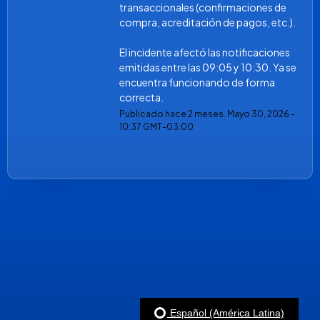
transaccionales (confirmaciones de 
compra, acreditación de pagos, etc.).
El incidente afectó las notificaciones 
emitidas entre las 09:05 y 10:30. Ya se 
encuentra funcionando de forma 
correcta.
Publicado hace
2
meses.
Mayo
30
,
2026
-
10:37
GMT-03:00
Español (América Latina)