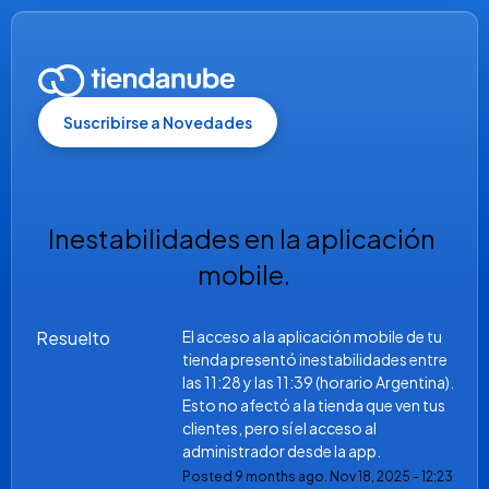
Suscribirse a Novedades
Inestabilidades en la aplicación 
mobile.
Resuelto
El acceso a la aplicación mobile de tu 
tienda presentó inestabilidades entre 
las 11:28 y las 11:39 (horario Argentina). 
Esto no afectó a la tienda que ven tus 
clientes, pero sí el acceso al 
administrador desde la app.
Posted
9
months ago.
Nov
18
,
2025
-
12:23