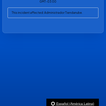
GMT-03:00
This incident affected: Administrador Tiendanube.
Español (América Latina)