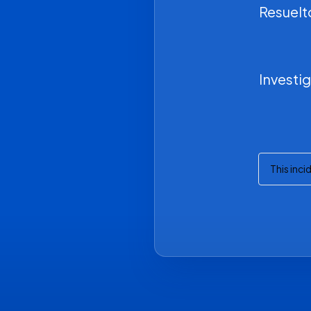
Resuelt
Investi
This inci