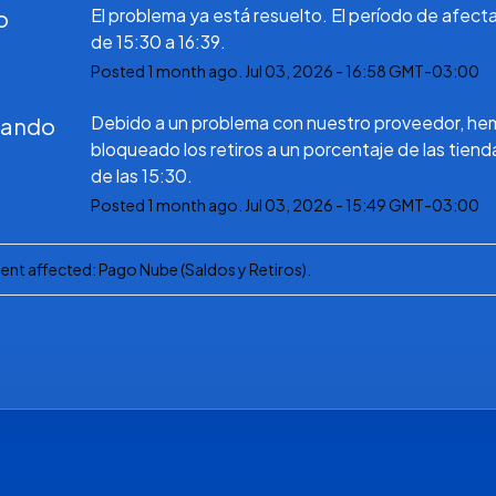
El problema ya está resuelto. El período de afecta
o
de 15:30 a 16:39.
Posted
1
month ago.
Jul
03
,
2026
-
16:58
GMT-03:00
Debido a un problema con nuestro proveedor, he
gando
bloqueado los retiros a un porcentaje de las tiendas
de las 15:30.
Posted
1
month ago.
Jul
03
,
2026
-
15:49
GMT-03:00
dent affected: Pago Nube (Saldos y Retiros).