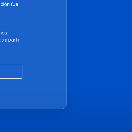
ción fue 
mos 
 a partir 