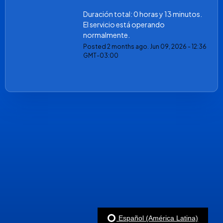
Duración total: 0 horas y 13 minutos. 
El servicio está operando 
normalmente.
Posted
2
months ago.
Jun
09
,
2026
-
12:36
GMT-03:00
Español (América Latina)