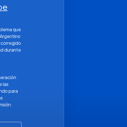
be
oblema que 
Argentino 
corregido 
ad durante 
eración 
las 
ndo para 
s 
nsión.