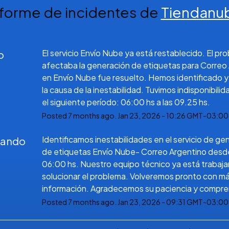
nforme de incidentes de
Tiendanu
El servicio Envío Nube ya está restablecido. El pr
o
afectaba la generación de etiquetas para Correo 
en Envío Nube fue resuelto. Hemos identificado y 
la causa de la inestabilidad. Tuvimos indisponibilid
el siguiente período: 06:00 hs a las 09.25 hs.
Posted
7
months ago.
Jan
23
,
2026
-
10:26
GMT-03:00
Identificamos inestabilidades en el servicio de gen
gando
de etiquetas Envío Nube- Correo Argentino desde 
06:00 hs. Nuestro equipo técnico ya está trabaja
solucionar el problema. Volveremos pronto con má
información. Agradecemos su paciencia y compre
Posted
7
months ago.
Jan
23
,
2026
-
09:31
GMT-03:00