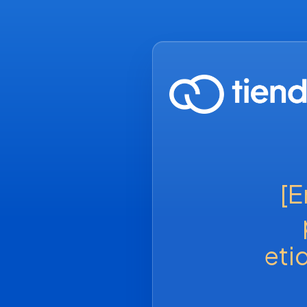
[E
eti