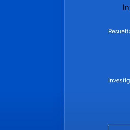
I
Resuelt
Investi