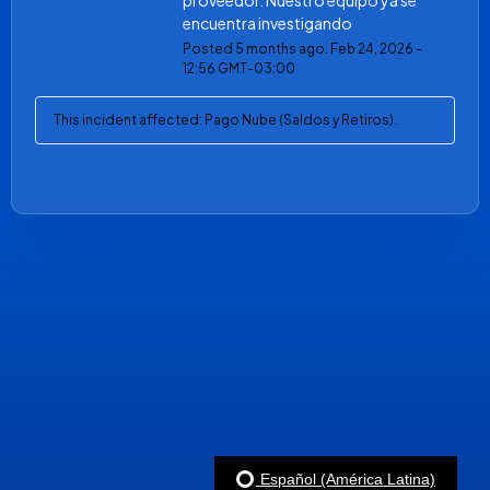
proveedor. Nuestro equipo ya se 
encuentra investigando
Posted
5
months ago.
Feb
24
,
2026
-
12:56
GMT-03:00
This incident affected: Pago Nube (Saldos y Retiros).
Español (América Latina)