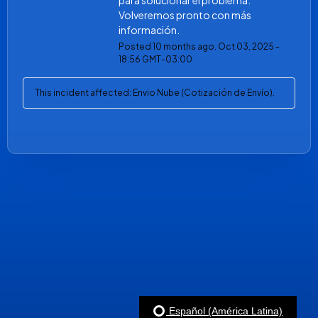
para solucionar el problema. 
Volveremos pronto con más 
información.
Posted
10
months ago.
Oct
03
,
2025
-
18:56
GMT-03:00
This incident affected: Envio Nube (Cotización de Envío).
Español (América Latina)