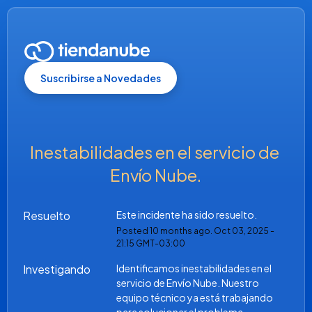
Suscribirse a Novedades
Inestabilidades en el servicio de 
Envío Nube.
Resuelto
Este incidente ha sido resuelto.
Posted
10
months ago.
Oct
03
,
2025
-
21:15
GMT-03:00
Investigando
Identificamos inestabilidades en el 
servicio de Envío Nube. Nuestro 
equipo técnico ya está trabajando 