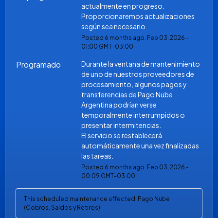
actualmente en progreso. 
Proporcionaremos actualizaciones 
según sea necesario.
Posted
6
months ago.
Feb
03
,
2026
-
01:00
GMT-03:00
Programado
Durante la ventana de mantenimiento 
de uno de nuestros proveedores de 
procesamiento, algunos pagos y 
transferencias de Pago Nube 
Argentina podrían verse 
temporalmente interrumpidos o 
presentar intermitencias.
El servicio se restablecerá 
automáticamente una vez finalizadas 
las tareas.
Posted
6
months ago.
Feb
03
,
2026
-
00:09
GMT-03:00
This scheduled maintenance affected: Pago Nube
(Cobros, Saldos y Retiros).