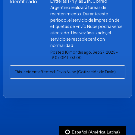
Identificado
Entre las 17h y las 21h, Correo 
Argentino realizará tareas de 
mantenimiento. Durante este 
período, el servicio de impresión de 
etiquetas de Envío Nube podría verse 
afectado. Una vez finalizado, el 
servicio se restablecerá con 
normalidad.
Posted
10
months ago.
Sep
27
,
2025
-
19:07
GMT-03:00
This incident affected: Envio Nube (Cotización de Envío).
Español (América Latina)