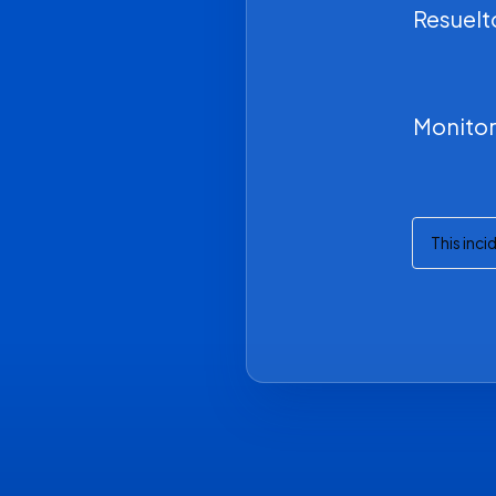
Resuelt
Monito
This inc