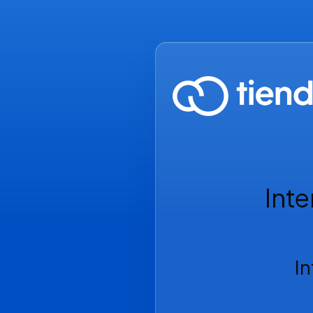
Inte
I