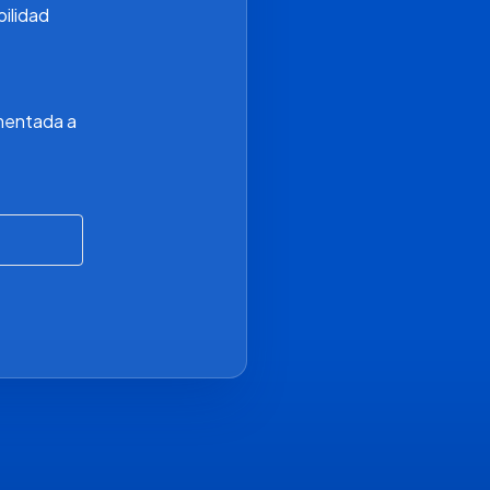
ilidad 
0
mentada a 
0