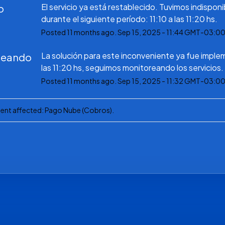
El servicio ya está restablecido. Tuvimos indisponib
o
durante el siguiente período: 11:10 a las 11:20 hs.
Posted
11
months ago.
Sep
15
,
2025
-
11:44
GMT-03:0
La solución para este inconveniente ya fue imple
reando
las 11:20 hs, seguimos monitoreando los servicios.
Posted
11
months ago.
Sep
15
,
2025
-
11:32
GMT-03:0
ident affected: Pago Nube (Cobros).